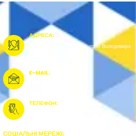
АДРЕСА:
Україна, 02000, місто Київ, пр-кт Володимира
Івасюка, будинок 19, кв. 86
E-MAIL:
info@udonation.org
ТЕЛЕФОН:
+38(068)0042001
СОЦІАЛЬНІ МЕРЕЖІ: