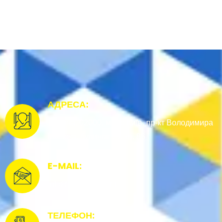
АДРЕСА:
Україна, 02000, місто Київ, пр-кт Володимира
Івасюка, будинок 19, кв. 86
E-MAIL:
info@udonation.org
ТЕЛЕФОН: