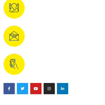
АДРЕСА:
Україна, 02000, місто Київ, пр-кт
Володимира Івасюка, будинок 19, кв. 86
E-MAIL:
info@udonation.org
ТЕЛЕФОН:
+38(068)0042001